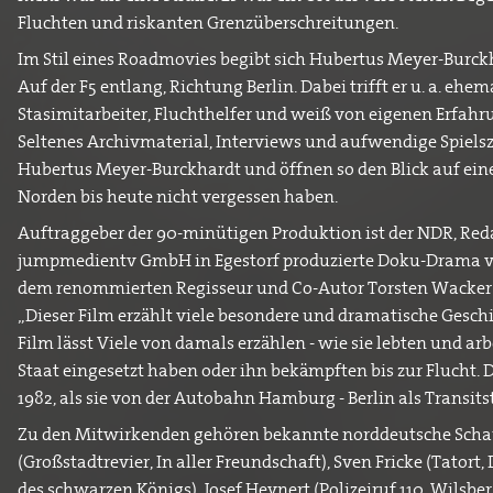
Fluchten und riskanten Grenzüberschreitungen.
Im Stil eines Roadmovies begibt sich Hubertus Meyer-Burckha
Auf der F5 entlang, Richtung Berlin. Dabei trifft er u. a. ehe
Stasimitarbeiter, Fluchthelfer und weiß von eigenen Erfahru
Seltenes Archivmaterial, Interviews und aufwendige Spiels
Hubertus Meyer-Burckhardt und öffnen so den Blick auf eine
Norden bis heute nicht vergessen haben.
Auftraggeber der 90-minütigen Produktion ist der NDR, Red
jumpmedientv GmbH in Egestorf produzierte Doku-Drama v
dem renommierten Regisseur und Co-Autor Torsten Wacker i
„Dieser Film erzählt viele besondere und dramatische Geschi
Film lässt Viele von damals erzählen - wie sie lebten und arbe
Staat eingesetzt haben oder ihn bekämpften bis zur Flucht. 
1982, als sie von der Autobahn Hamburg - Berlin als Transit
Zu den Mitwirkenden gehören bekannte norddeutsche Scha
(Großstadtrevier, In aller Freundschaft), Sven Fricke (Tatort,
des schwarzen Königs), Josef Heynert (Polizeiruf 110, Wilsber