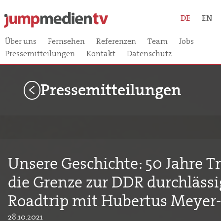
DE
EN
Über uns
Fernsehen
Referenzen
Team
Jobs
Pressemitteilungen
Kontakt
Datenschutz
Pressemitteilungen
<
Unsere Geschichte: 50 Jahre Tr
die Grenze zur DDR durchlässi
Roadtrip mit Hubertus Meyer
28.10.2021