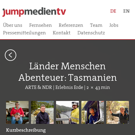
DE
EN
Über uns
Fernsehen
Referenzen
Team
Jobs
Pressemitteilungen
Kontakt
Datenschutz
<
Länder Menschen
Abenteuer: Tasmanien
ARTE & NDR | Erlebnis Erde | 2 × 43 min
Kurzbeschreibung