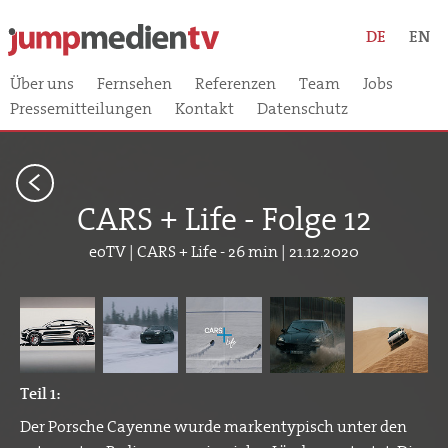
DE
EN
Über uns
Fernsehen
Referenzen
Team
Jobs
Pressemitteilungen
Kontakt
Datenschutz
<
CARS + Life - Folge 12
eoTV | CARS + Life - 26 min | 21.12.2020
Teil 1:
Der Porsche Cayenne wurde markentypisch unter den