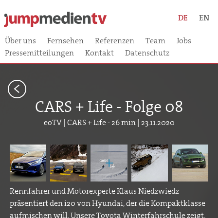
DE
EN
Über uns
Fernsehen
Referenzen
Team
Jobs
Pressemitteilungen
Kontakt
Datenschutz
<
CARS + Life - Folge 08
eoTV | CARS + Life - 26 min | 23.11.2020
Rennfahrer und Motorexperte Klaus Niedzwiedz
präsentiert den i20 von Hyundai, der die Kompaktklasse
aufmischen will. Unsere Toyota Winterfahrschule zeigt,