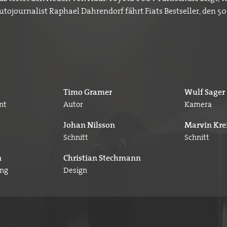
tojournalist Raphael Dahrendorf fährt Fiats Bestseller, den 500
Timo Gramer
Wulf Sager
nt
Autor
Kamera
Johan Nilsson
Marvin Kre
Schnitt
Schnitt
n
Christian Stechmann
ung
Design