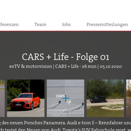
ferenzen
Team
Jobs
Pressemitteilungen
CARS + Life - Folge 01
eoTV & motorvision | CARS + Life - 26 min | 05.10.2020
 des neuen Porsches Panamera. Audi e-tron S – Rennfahrer un
z testet den Neuen von Audi. Toyota‘s SUV Fahrschule zeigt, w