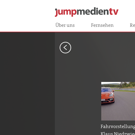
Über uns
Fernsehen
Re
<
Fahrvorstellung
Klaus Niedzwied