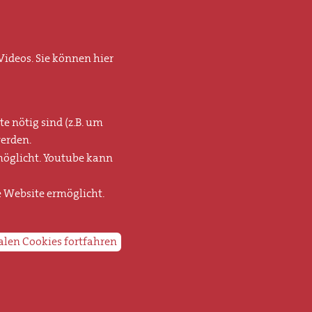
ideos. Sie können hier
e nötig sind (z.B. um
erden.
möglicht. Youtube kann
e Website ermöglicht.
alen Cookies fortfahren