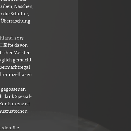
Färben, Naschen,
 die Schulter,
e Überraschung
chland. 2017
e Hälfte davon
tscher Meister:
uglich gemacht.
upermarktregal
 Schmunzelhasen
n gegossenen
h dank Spezial-
Konkurrenz ist
rauszustechen.
rden. Sie