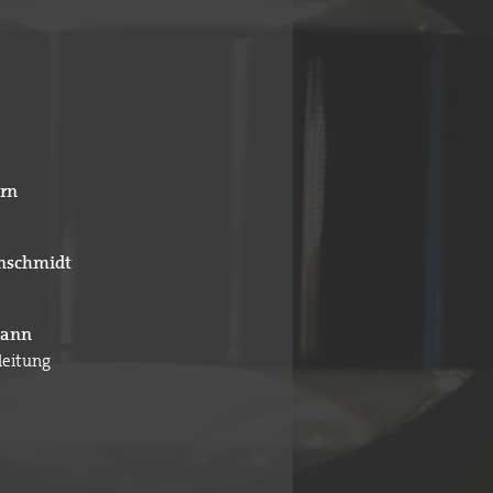
rn
nschmidt
mann
leitung