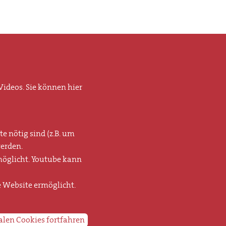
ideos. Sie können hier
e nötig sind (z.B. um
erden.
möglicht. Youtube kann
e Website ermöglicht.
alen Cookies fortfahren