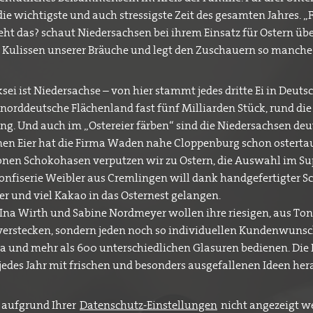
ie wichtigste und auch stressigste Zeit des gesamten Jahres. „
eht das? schaut Niedersachsen bei ihrem Einsatz für Ostern über
ie Kulissen unserer Bräuche und legt den Zuschauern so manch
sei ist Niedersachse – von hier stammt jedes dritte Ei in Deuts
 norddeutsche Flächenland fast fünf Milliarden Stück, rund di
g. Und auch im „Ostereier färben“ sind die Niedersachsen deu
nen Eier hat die Firma Waden nahe Cloppenburg schon osterta
onen Schokohasen verputzen wir zu Ostern, die Auswahl im S
 Confiserie Weibler aus Cremlingen will dank handgefertigter
r und viel Kakao in das Osternest gelangen.
Ina Wirth und Sabine Nordmeyer wollen ihre riesigen, aus To
 verstecken, sondern jeden noch so individuellen Kundenwunsc
 und mehr als 600 unterschiedlichen Glasuren bedienen. Die 
es jedes Jahr mit frischen und besonders ausgefallenen Ideen he
 aufgrund Ihrer
Datenschutz-Einstellungen
nicht angezeigt we