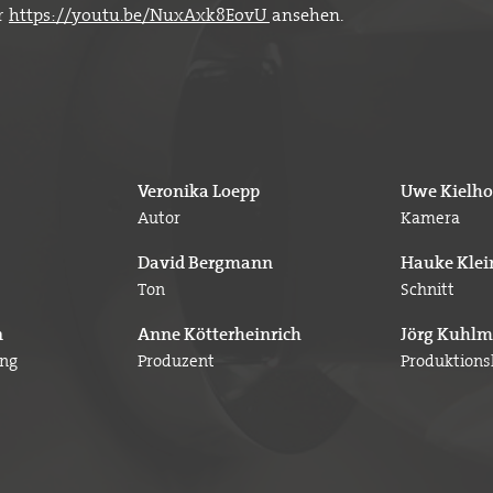
r
https://youtu.be/NuxAxk8EovU
ansehen.
Veronika Loepp
Uwe Kielho
Autor
Kamera
David Bergmann
Hauke Klei
Ton
Schnitt
n
Anne Kötterheinrich
Jörg Kuhl
ung
Produzent
Produktions