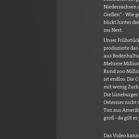
Niedersachsen d
Gießen“ - Wie g
blickt hinter d
ins Nest.
Unser Frühstück
produzierte das
aus Bodenhaltun
Mehrere Millio
Rund 200 Milli
ist endlos. Die
mit wenig Zucke
Die Lüneburger 
Ostereier nicht
Ton aus Amerika
groß - da gilt 
Das Video kann