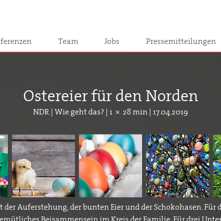
ferenzen
Team
Jobs
Pressemitteilungen
Ostereier für den Norden
NDR | Wie geht das? | 1 × 28 min | 17.04.2019
st der Auferstehung, der bunten Eier und der Schokohasen. Für 
emütliches Beisammensein im Kreis der Familie. Für drei Unt