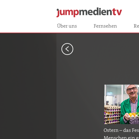
Über uns
Fernsehen
Re
<
Ostern – das Fe
Menschen ein g