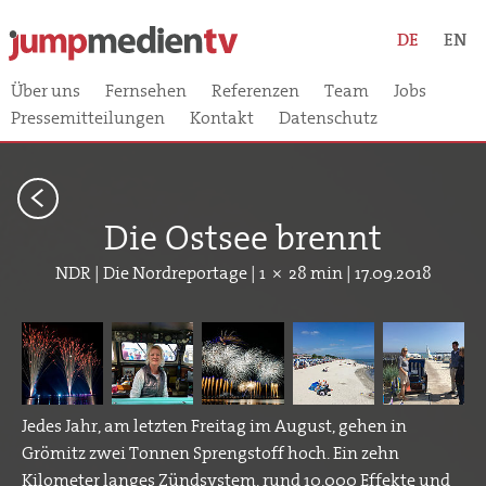
DE
EN
Über uns
Fernsehen
Referenzen
Team
Jobs
Pressemitteilungen
Kontakt
Datenschutz
<
Die Ostsee brennt
NDR | Die Nordreportage | 1 × 28 min | 17.09.2018
Jedes Jahr, am letzten Freitag im August, gehen in
Grömitz zwei Tonnen Sprengstoff hoch. Ein zehn
Kilometer langes Zündsystem, rund 10.000 Effekte und