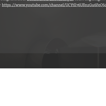
r
https://www.youtube.com/channel/UCYtll76U8n2Gu6FeQSd