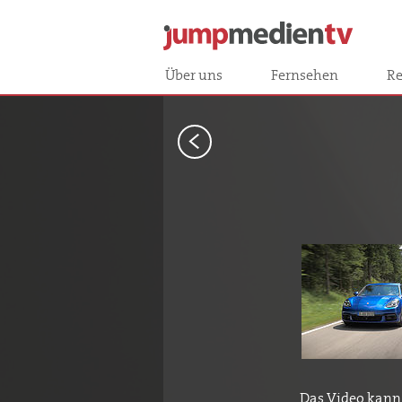
Über uns
Fernsehen
Re
<
Das Video kann