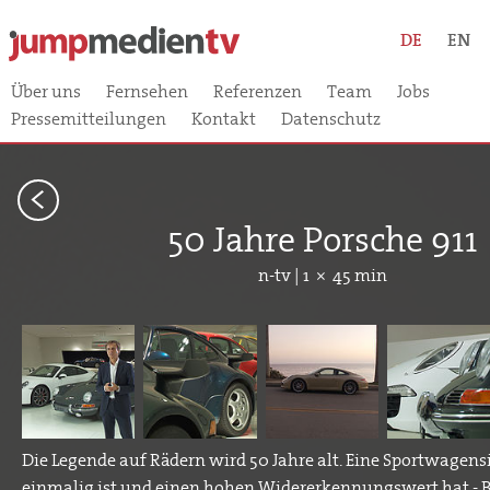
DE
EN
Über uns
Fernsehen
Referenzen
Team
Jobs
Pressemitteilungen
Kontakt
Datenschutz
<
50 Jahre Porsche 911
n-tv | 1 × 45 min
Die Legende auf Rädern wird 50 Jahre alt. Eine Sportwagensi
einmalig ist und einen hohen Widererkennungswert hat - Be